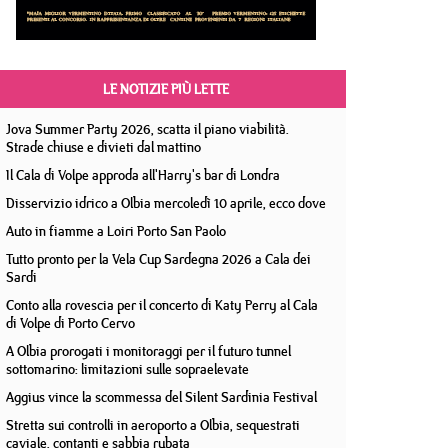
LE NOTIZIE PIÙ LETTE
Jova Summer Party 2026, scatta il piano viabilità.
Strade chiuse e divieti dal mattino
Il Cala di Volpe approda all'Harry's bar di Londra
Disservizio idrico a Olbia mercoledì 10 aprile, ecco dove
Auto in fiamme a Loiri Porto San Paolo
Tutto pronto per la Vela Cup Sardegna 2026 a Cala dei
Sardi
Conto alla rovescia per il concerto di Katy Perry al Cala
di Volpe di Porto Cervo
A Olbia prorogati i monitoraggi per il futuro tunnel
sottomarino: limitazioni sulle sopraelevate
Aggius vince la scommessa del Silent Sardinia Festival
Stretta sui controlli in aeroporto a Olbia, sequestrati
caviale, contanti e sabbia rubata