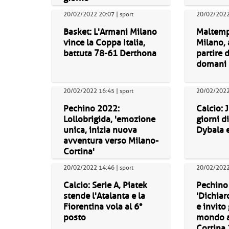
20/02/2022 20:07 | sport
20/02/2022
Basket: L'Armani Milano
Maltempo
vince la Coppa Italia,
Milano, a
battuta 78-61 Derthona
partire d
domani
20/02/2022 16:45 | sport
20/02/2022 
Pechino 2022:
Calcio: 
Lollobrigida, 'emozione
giorni d
unica, inizia nuova
Dybala 
avventura verso Milano-
Cortina'
20/02/2022 14:46 | sport
20/02/2022 
Calcio: Serie A, Piatek
Pechino
stende l'Atalanta e la
'Dichiar
Fiorentina vola al 6°
e invito
posto
mondo a
Cortina