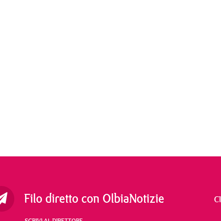
Filo diretto con OlbiaNotizie
C
SCRIVI AL DIRETTORE