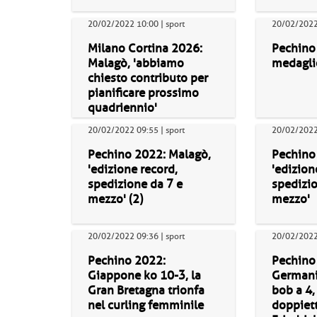
20/02/2022 10:00 | sport
20/02/2022 
Milano Cortina 2026:
Pechino 
Malagò, 'abbiamo
medaglie
chiesto contributo per
pianificare prossimo
quadriennio'
20/02/2022 09:55 | sport
20/02/2022 
Pechino 2022: Malagò,
Pechino
'edizione record,
'edizion
spedizione da 7 e
spedizio
mezzo' (2)
mezzo'
20/02/2022 09:36 | sport
20/02/2022 
Pechino 2022:
Pechino
Giappone ko 10-3, la
Germania
Gran Bretagna trionfa
bob a 4
nel curling femminile
doppiett