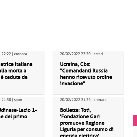
 22:22 | cronaca
20/02/2022 22:20 | esteri
trice italiana
Ucraina, Cbs:
alia morta a
"Comandanti Russia
 è caduta da
hanno ricevuto ordine
invasione"
21:38 | sport
20/02/2022 21:26 | cronaca
Udinese-Lazio 1-
Bollette: Toti,
ine del primo
'Fondazione Gari
promuove Regione
Liguria per consumo di
energia elettrica'