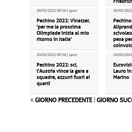
Friedric
20/02/2022 09:36 | sport
20/02/2022 
Pechino 2022: Vinatzer,
Pechino
'per me la prossima
Aliprand
Olimpiade inizia al mio
scivolat
ritorno in Italia'
pesa pe
coinvol
20/02/2022 09:36 | sport
20/02/2022 
Pechino 2022: sci,
Eurovisi
l'Austria vince la gara a
Lauro in
squadre, azzurri fuori ai
Marino
quarti
«
GIORNO PRECEDENTE
|
GIORNO SUC