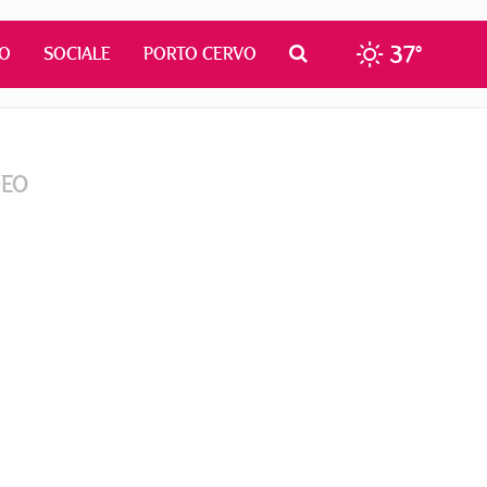
37°
MO
SOCIALE
PORTO CERVO
DEO