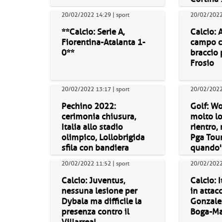
20/02/2022 14:29 | sport
20/02/2022 
**Calcio: Serie A,
Calcio: 
Fiorentina-Atalanta 1-
campo co
0**
braccio 
Frosio
20/02/2022 13:17 | sport
20/02/2022 
Pechino 2022:
Golf: Wo
cerimonia chiusura,
molto l
Italia allo stadio
rientro,
olimpico, Lollobrigida
Pga Tou
sfila con bandiera
quando'
20/02/2022 11:52 | sport
20/02/2022 
Calcio: Juventus,
Calcio: 
nessuna lesione per
in attac
Dybala ma difficile la
Gonzale
presenza contro il
Boga-Ma