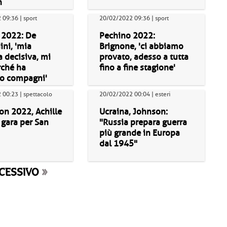
h
09:36 | sport
20/02/2022 09:36 | sport
 2022: De
Pechino 2022:
ini, 'mia
Brignone, 'ci abbiamo
a decisiva, mi
provato, adesso a tutta
rché ha
fino a fine stagione'
to compagni'
00:23 | spettacolo
20/02/2022 00:04 | esteri
on 2022, Achille
Ucraina, Johnson:
 gara per San
"Russia prepara guerra
più grande in Europa
dal 1945"
CESSIVO
»