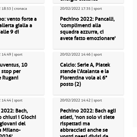
 18:53 | cronaca
20/02/2022 17:35 | sport
: vento forte a
Pechino 2022: Pancalli,
llerta gialla a
'complimenti alla
alle 9 di
squadra azzurra, ci
avete fatto emozionare'
14:49 | sport
20/02/2022 14:46 | sport
Juventus, 10
Calcio: Serie A, Piatek
i stop per
stende l'Atalanta e la
e Rugani
Fiorentina vola al 6°
posto (2)
14:44 | sport
20/02/2022 14:42 | sport
 2022: Bach,
Pechino 2022: Bach agli
o chiusi i Giochi
atleti, 'non solo vi siete
 giovani del
rispettati ma
 Milano-
abbracciati anche se
 2026'
vostri paesi divisi da