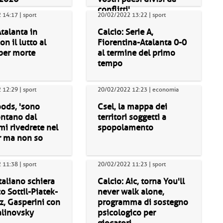
conflitti'
14:17 | sport
20/02/2022 13:22 | sport
Atalanta in
Calcio: Serie A,
n il lutto al
Fiorentina-Atalanta 0-0
per morte
al termine del primo
tempo
12:29 | sport
20/02/2022 12:23 | economia
ods, 'sono
Csel, la mappa dei
ontano dal
territori soggetti a
 mi rivedrete nel
spopolamento
r ma non so
11:38 | sport
20/02/2022 11:23 | sport
Italiano schiera
Calcio: Aic, torna You'll
co Sottil-Piatek-
never walk alone,
z, Gasperini con
programma di sostegno
linovsky
psicologico per