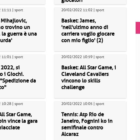
giocatori
11:11 | sport
20/02/2022 11:02 | sport
 Mihajlovic,
Basket: James,
o trovino un
'nell'ultimo anno di
 la guerra è una
carriera voglio giocare
urda'
con mio figlio' (2)
11:01 | sport
20/02/2022 10:59 | sport
2022, si
Basket: All Star Game, i
 i Giochi.
Cleveland Cavaliers
 "Spedizione da
vincono lo skills
zo"
challenge
10:28 | sport
20/02/2022 10:05 | sport
All Star Game,
Tennis: Atp Rio de
in vince la gara
Janeiro, Fognini ko in
hiacciate
semifinale contro
Alcaraz