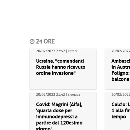
24 ORE
20/02/2022 22:52 | esteri
20/02/2022
Ucraina, "comandanti
Ambascia
Russia hanno ricevuto
in Austr
ordine invasione"
Foligno:
balcone
20/02/2022 21:42 | cronaca
20/02/2022 
Covid: Magrini (Aifa),
Calcio: 
'quarta dose per
1 alla f
immunodepressi a
tempo
partire dal 120esimo
giorno'