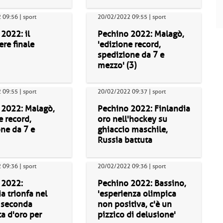
09:56 | sport
20/02/2022 09:55 | sport
2022: il
Pechino 2022: Malagò,
re finale
'edizione record,
spedizione da 7 e
mezzo' (3)
09:55 | sport
20/02/2022 09:37 | sport
 2022: Malagò,
Pechino 2022: Finlandia
e record,
oro nell'hockey su
ne da 7 e
ghiaccio maschile,
Russia battuta
09:36 | sport
20/02/2022 09:36 | sport
 2022:
Pechino 2022: Bassino,
 trionfa nel
'esperienza olimpica
, seconda
non positiva, c'è un
a d'oro per
pizzico di delusione'