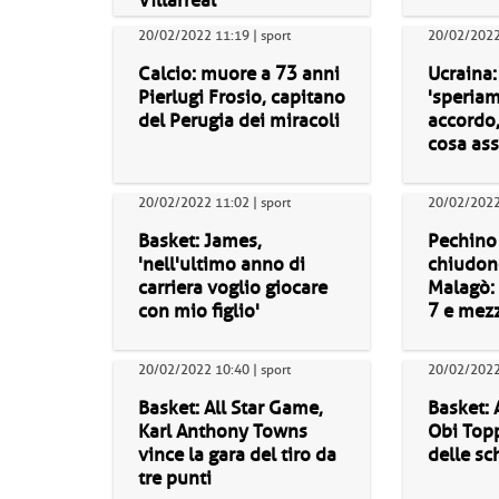
Villarreal
20/02/2022 11:19 | sport
20/02/2022 
Calcio: muore a 73 anni
Ucraina:
Pierlugi Frosio, capitano
'speriam
del Perugia dei miracoli
accordo,
cosa ass
20/02/2022 11:02 | sport
20/02/2022 
Basket: James,
Pechino 
'nell'ultimo anno di
chiudono
carriera voglio giocare
Malagò:
con mio figlio'
7 e mez
20/02/2022 10:40 | sport
20/02/2022 
Basket: All Star Game,
Basket: 
Karl Anthony Towns
Obi Topp
vince la gara del tiro da
delle sc
tre punti