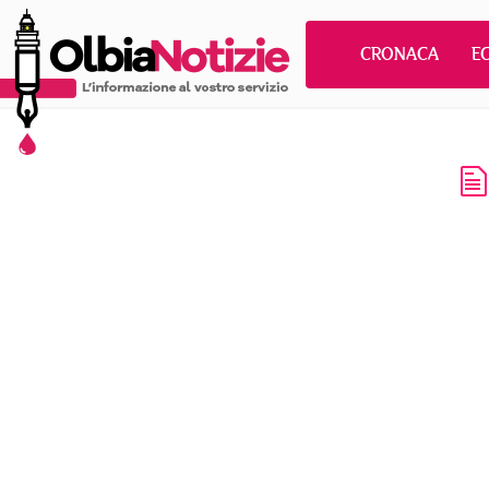
CRONACA
E