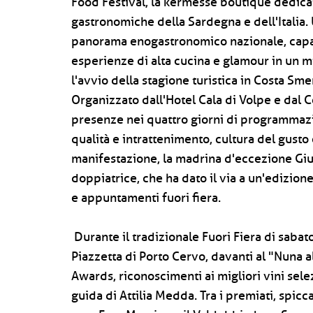
Food Festival, la kermesse boutique dedicat
gastronomiche della Sardegna e dell'Italia
panorama enogastronomico nazionale, capace 
esperienze di alta cucina e glamour in un mi
l'avvio della stagione turistica in Costa Sme
Organizzato dall'Hotel Cala di Volpe e dal C
presenze nei quattro giorni di programmaz
qualità e intrattenimento, cultura del gusto 
manifestazione, la madrina d'eccezione Gius
doppiatrice, che ha dato il via a un'edizio
e appuntamenti fuori fiera.
Durante il tradizionale Fuori Fiera di sabat
Piazzetta di Porto Cervo, davanti al "Nuna a
Awards, riconoscimenti ai migliori vini sel
guida di Attilia Medda. Tra i premiati, spicc