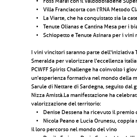
• Foss Marai con il Valdobbiadene Superi
• Villa Franciacorta con l'RNA Metodo Cl
• La Viarte, che ha conquistato sia la cate
• Tenute Olianas e Cantina Mesa per i bia
• Schiopetto e Tenute Asinara per i vini ro
I vini vincitori saranno parte dell'iniziativ
Smeralda per valorizzare l'eccellenza italian
PCWFF Spirits Challenge ha coinvolto i giov
un'esperienza formativa nel mondo della mix
Sarule di Nettare di Sardegna, seguito dal 
Nizza Amistà.La manifestazione ha celebrato 
valorizzazione del territorio:
• Denise Dessena ha ricevuto il premio c
• Nicola Peano e Lucia Orunesu, coppia nell
il loro percorso nel mondo del vino