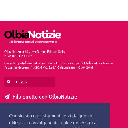
OlbiaNotizie.it © 2026 Damos Editore S.r.l.s
P.IVA 02650290907
Giornale quotidiano online iscritto nel registro stampa del Tribunale di Tempio
Pausania, decreto n°1/2016 V.G. 248/16 depositato il 01.04.2016
Filo diretto con OlbiaNotizie
SCRIVI AL DIRETTORE
SCRIVI ALLA REDAZIONE
Questo sito o gli strumenti terzi da questo
SEGNALA UNA NOTIZIA
SEGNALA UN EVENTO
utilizzati si avvalgono di cookie necessari al