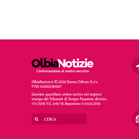
OlbiaNotizie.it © 2026 Damos Editore S.r.l.s
P.IVA 02650290907
Giornale quotidiano online iscritto nel registro
stampa del Tribunale di Tempio Pausania, decreto
n°1/2016 V.G. 248/16 depositato il 01.04.2016