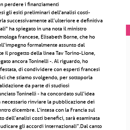
on perdere i finanziamenti
gli esiti preliminari dell'analisi costi-
la successivamente all’ulteriore e definitiva
li" ha spiegato in una nota il ministro
 omologa francese, Elisabeth Borne, che ho
 dell’impegno formalmente assunto dal
e il progetto della linea Tav Torino-Lione,
gato ancora Toninelli -. Al riguardo, ho
festata, di condividere con esperti francesi
efici che stiamo svolgendo, per sottoporla
alidazione da parte di studiosi
unciato Toninelli - ha concordato sull’idea
a necessario rinviare la pubblicazione dei
 entro dicembre. L’intesa con la Francia sul
 dell’analisi costi benefici, sarà esaminata
dicare gli accordi internazionali”.Dal canto