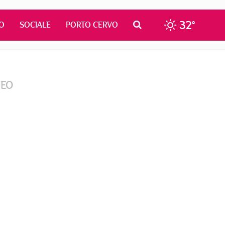
32°
O
SOCIALE
PORTO CERVO
DEO