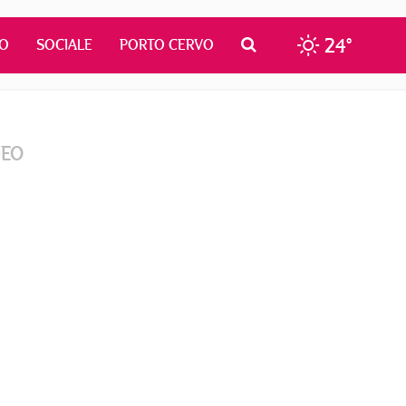
24°
MO
SOCIALE
PORTO CERVO
DEO