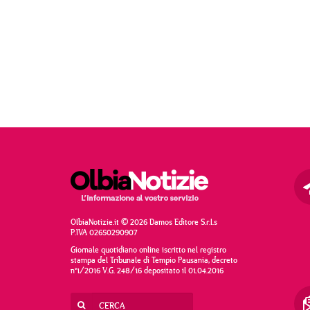
OlbiaNotizie.it © 2026 Damos Editore S.r.l.s
P.IVA 02650290907
Giornale quotidiano online iscritto nel registro
stampa del Tribunale di Tempio Pausania, decreto
n°1/2016 V.G. 248/16 depositato il 01.04.2016