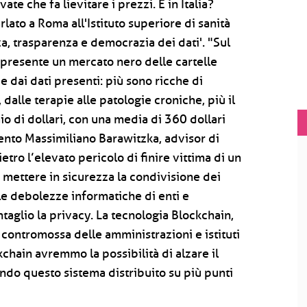
ate che fa lievitare i prezzi. E in Italia?
lato a Roma all'Istituto superiore di sanità
a, trasparenza e democrazia dei dati'. "Sul
 presente un mercato nero delle cartelle
e dai dati presenti: più sono ricche di
 dalle terapie alle patologie croniche, più il
io di dollari, con una media di 360 dollari
vento Massimiliano Barawitzka, advisor di
ro l’elevato pericolo di finire vittima di un
i mettere in sicurezza la condivisione dei
lle debolezze informatiche di enti e
taglio la privacy. La tecnologia Blockchain,
 contromossa delle amministrazioni e istituti
kchain avremmo la possibilità di alzare il
sendo questo sistema distribuito su più punti