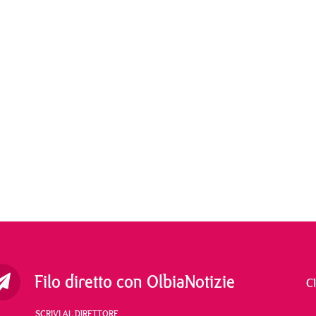
Filo diretto con OlbiaNotizie
C
SCRIVI AL DIRETTORE