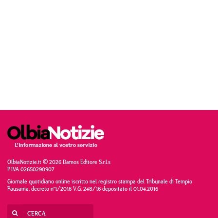
OlbiaNotizie.it © 2026 Damos Editore S.r.l.s
P.IVA 02650290907
Giornale quotidiano online iscritto nel registro stampa del Tribunale di Tempio
Pausania, decreto n°1/2016 V.G. 248/16 depositato il 01.04.2016