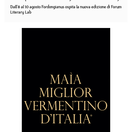
Dall'8 al 10 agosto Fordongianus ospita la nuova edizione di Forum
Literary Lab