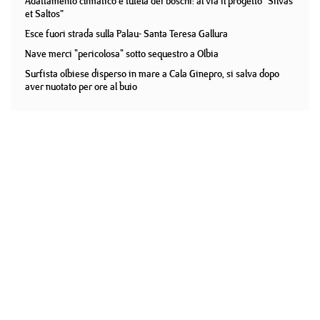
Adattamento climatico e tutela dei boschi: al via il progetto “Silvas
et Saltos”
Esce fuori strada sulla Palau- Santa Teresa Gallura
Nave merci "pericolosa" sotto sequestro a Olbia
Surfista olbiese disperso in mare a Cala Ginepro, si salva dopo
aver nuotato per ore al buio