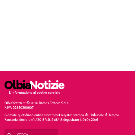
OlbiaNotizie.it © 2026 Damos Editore S.r.l.s
P.IVA 02650290907
Giornale quotidiano online iscritto nel registro stampa del Tribunale di Tempio
Pausania, decreto n°1/2016 V.G. 248/16 depositato il 01.04.2016