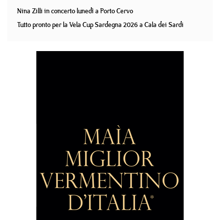
Nina Zilli in concerto lunedì a Porto Cervo
Tutto pronto per la Vela Cup Sardegna 2026 a Cala dei Sardi