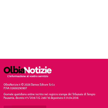
OlbiaNotizie.it © 2026 Damos Editore S.r.l.s
P.IVA 02650290907
Giornale quotidiano online iscritto nel registro stampa del Tribunale di Tempio
Pausania, decreto n°1/2016 V.G. 248/16 depositato il 01.04.2016