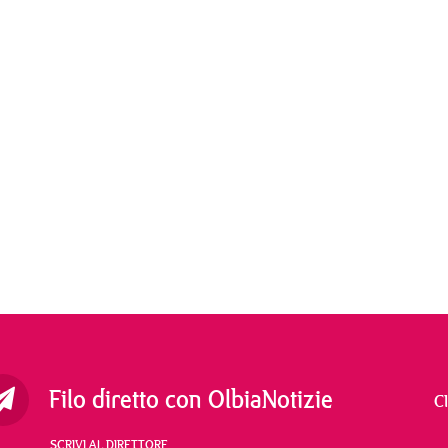
Filo diretto con OlbiaNotizie
C
SCRIVI AL DIRETTORE