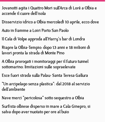
Jovanotti agita i Quattro Mori sull'Arca di Lorè a Olbia e
accende il cuore dell'isola
Disservizio idrico a Olbia mercoledì 10 aprile, ecco dove
Auto in fiamme a Loiri Porto San Paolo
Il Cala di Volpe approda all'Harry's bar di Londra
Riapre la Olbia-Tempio: dopo 13 anni e 18 milioni di
lavori pronta la strada di Monte Pino
A Olbia prorogati i monitoraggi per il futuro tunnel
sottomarino: limitazioni sulle sopraelevate
Esce fuori strada sulla Palau- Santa Teresa Gallura
"Un arcipelago senza plastica": dal 2018 al servizio
dell'ambiente
Nave merci "pericolosa" sotto sequestro a Olbia
Surfista olbiese disperso in mare a Cala Ginepro, si
salva dopo aver nuotato per ore al buio