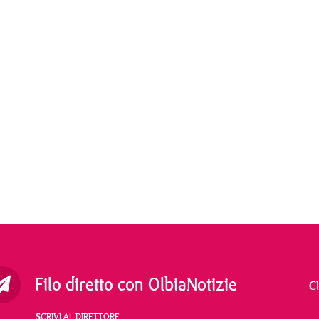
Filo diretto con OlbiaNotizie
C
SCRIVI AL DIRETTORE