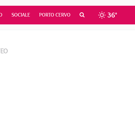
36°
O
SOCIALE
PORTO CERVO
DEO