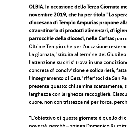
OLBIA.
In occasione della Terza Giornata m
novembre 2019, che ha per titolo "La speran
diocesana di Tempio Ampurias propone alla
straordinaria di prodotti alimentari, di igie
parrocchie della diocesi, nelle Caritas
parroc
Olbia e Tempio che per l'occasione rester
La giornata, istituita al termine del Giubile
l'attenzione su chi si trova in una condizio
concreta di condivisione e solidarietà, fatta
l'insegnamento di Gesu' riferitoci da San Pa
presente questo: chi semina scarsamente, 
larghezza con larghezza raccoglierà. Ciasc
cuore, non con tristezza né per forza, perc
"L'obiettivo di questa giornata è quello di
povertà, perché – spiega Domenico Ruzzittu,