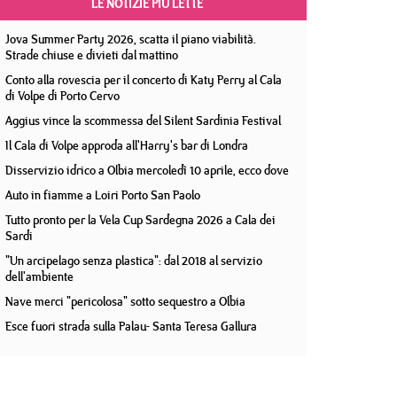
LE NOTIZIE PIÙ LETTE
Jova Summer Party 2026, scatta il piano viabilità.
Strade chiuse e divieti dal mattino
Conto alla rovescia per il concerto di Katy Perry al Cala
di Volpe di Porto Cervo
Aggius vince la scommessa del Silent Sardinia Festival
Il Cala di Volpe approda all'Harry's bar di Londra
Disservizio idrico a Olbia mercoledì 10 aprile, ecco dove
Auto in fiamme a Loiri Porto San Paolo
Tutto pronto per la Vela Cup Sardegna 2026 a Cala dei
Sardi
"Un arcipelago senza plastica": dal 2018 al servizio
dell'ambiente
Nave merci "pericolosa" sotto sequestro a Olbia
Esce fuori strada sulla Palau- Santa Teresa Gallura