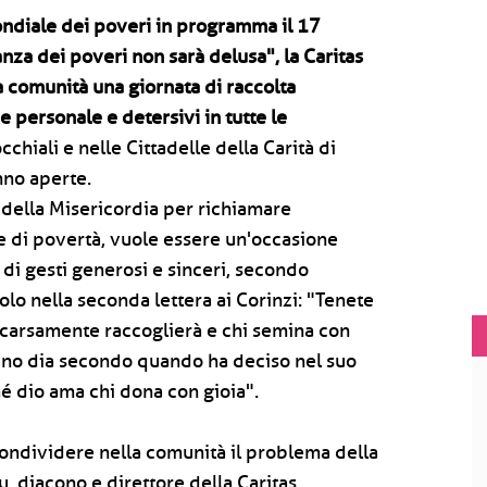
ondiale dei poveri in programma il 17
za dei poveri non sarà delusa", la Caritas
 comunità una giornata di raccolta
ne personale e detersivi in tutte le
chiali e nelle Cittadelle della Carità di
anno aperte.
o della Misericordia per richiamare
ne di povertà, vuole essere un'occasione
 di gesti generosi e sinceri, secondo
olo nella seconda lettera ai Corinzi: "Tenete
scarsamente raccoglierà e chi semina con
uno dia secondo quando ha deciso nel suo
hé dio ama chi dona con gioia".
 condividere nella comunità il problema della
 diacono e direttore della Caritas