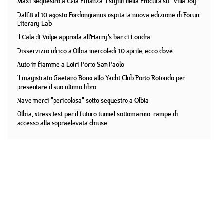
Maxi-sequestro a Cala Finanza: i sigilli della Procura su "Villa Joy"
Dall'8 al 10 agosto Fordongianus ospita la nuova edizione di Forum
Literary Lab
Il Cala di Volpe approda all'Harry's bar di Londra
Disservizio idrico a Olbia mercoledì 10 aprile, ecco dove
Auto in fiamme a Loiri Porto San Paolo
Il magistrato Gaetano Bono allo Yacht Club Porto Rotondo per
presentare il suo ultimo libro
Nave merci "pericolosa" sotto sequestro a Olbia
Olbia, stress test per il futuro tunnel sottomarino: rampe di
accesso alla sopraelevata chiuse