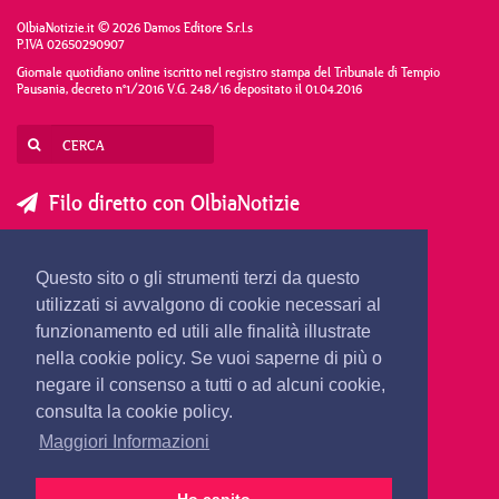
OlbiaNotizie.it © 2026 Damos Editore S.r.l.s
P.IVA 02650290907
Giornale quotidiano online iscritto nel registro stampa del Tribunale di Tempio
Pausania, decreto n°1/2016 V.G. 248/16 depositato il 01.04.2016
Filo diretto con OlbiaNotizie
SCRIVI AL DIRETTORE
SCRIVI ALLA REDAZIONE
Questo sito o gli strumenti terzi da questo
SEGNALA UNA NOTIZIA
SEGNALA UN EVENTO
utilizzati si avvalgono di cookie necessari al
funzionamento ed utili alle finalità illustrate
nella cookie policy. Se vuoi saperne di più o
redazione@olbianotizie.it
negare il consenso a tutti o ad alcuni cookie,
consulta la cookie policy.
Maggiori Informazioni