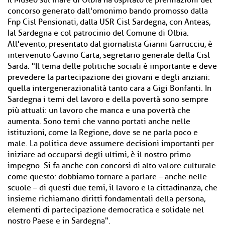
Il Museo sul mare di Olbia ha ospitato le premiazioni del
concorso generato dall'omonimo bando promosso dalla
Fnp Cisl Pensionati, dalla USR Cisl Sardegna, con Anteas,
Ial Sardegna e col patrocinio del Comune di Olbia.
All'evento, presentato dal giornalista Gianni Garrucciu, è
intervenuto Gavino Carta, segretario generale della Cisl
Sarda. "Il tema delle politiche sociali è importante e deve
prevedere la partecipazione dei giovani e degli anziani:
quella intergenerazionalità tanto cara a Gigi Bonfanti. In
Sardegna i temi del lavoro e della povertà sono sempre
più attuali: un lavoro che manca e una povertà che
aumenta. Sono temi che vanno portati anche nelle
istituzioni, come la Regione, dove se ne parla poco e
male. La politica deve assumere decisioni importanti per
iniziare ad occuparsi degli ultimi, è il nostro primo
impegno. Si fa anche con concorsi di alto valore culturale
come questo: dobbiamo tornare a parlare – anche nelle
scuole – di questi due temi, il lavoro e la cittadinanza, che
insieme richiamano diritti fondamentali della persona,
elementi di partecipazione democratica e solidale nel
nostro Paese e in Sardegna".