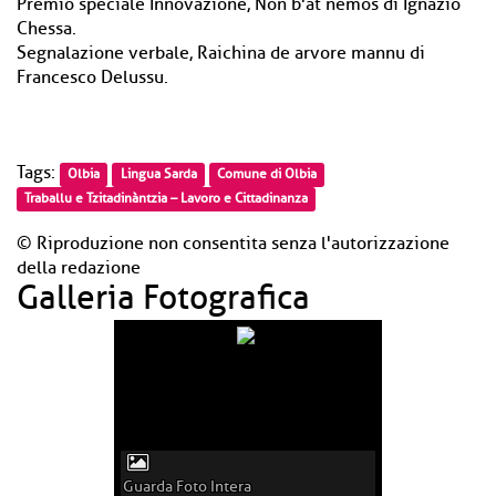
Premio speciale Innovazione, Non b'at nemos di Ignazio
Chessa.
Segnalazione verbale, Raichina de arvore mannu di
Francesco Delussu.
Tags:
Olbia
Lingua Sarda
Comune di Olbia
Traballu e Tzitadinàntzia – Lavoro e Cittadinanza
© Riproduzione non consentita senza l'autorizzazione
della redazione
Galleria Fotografica
Guarda Foto Intera