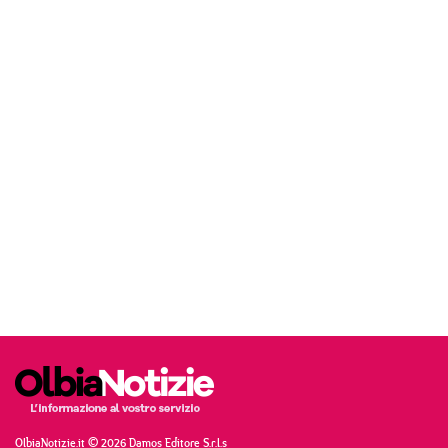
OlbiaNotizie.it © 2026 Damos Editore S.r.l.s