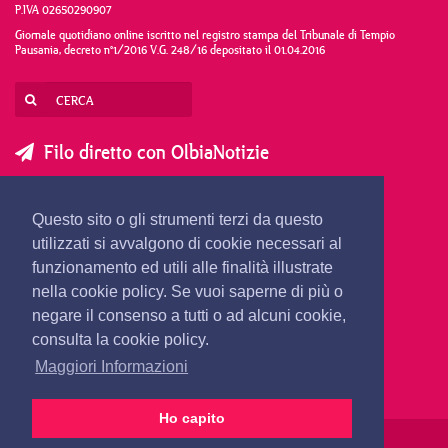
P.IVA 02650290907
Giornale quotidiano online iscritto nel registro stampa del Tribunale di Tempio
Pausania, decreto n°1/2016 V.G. 248/16 depositato il 01.04.2016
Filo diretto con OlbiaNotizie
SCRIVI AL DIRETTORE
SCRIVI ALLA REDAZIONE
Questo sito o gli strumenti terzi da questo
SEGNALA UNA NOTIZIA
SEGNALA UN EVENTO
utilizzati si avvalgono di cookie necessari al
funzionamento ed utili alle finalità illustrate
nella cookie policy. Se vuoi saperne di più o
redazione@olbianotizie.it
negare il consenso a tutti o ad alcuni cookie,
consulta la cookie policy.
Maggiori Informazioni
Ho capito