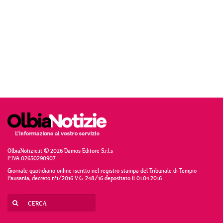
OlbiaNotizie.it © 2026 Damos Editore S.r.l.s
P.IVA 02650290907
Giornale quotidiano online iscritto nel registro stampa del Tribunale di Tempio
Pausania, decreto n°1/2016 V.G. 248/16 depositato il 01.04.2016