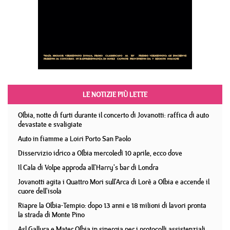
LE NOTIZIE PIÙ LETTE
Olbia, notte di furti durante il concerto di Jovanotti: raffica di auto
devastate e svaligiate
Auto in fiamme a Loiri Porto San Paolo
Disservizio idrico a Olbia mercoledì 10 aprile, ecco dove
Il Cala di Volpe approda all'Harry's bar di Londra
Jovanotti agita i Quattro Mori sull'Arca di Lorè a Olbia e accende il
cuore dell'isola
Riapre la Olbia-Tempio: dopo 13 anni e 18 milioni di lavori pronta
la strada di Monte Pino
Asl Gallura e Mater Olbia in sinergia per i protocolli assistenziali