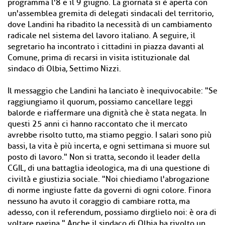
programma l'8 e il 9 giugno. La giornata si è aperta con
un'assemblea gremita di delegati sindacali del territorio,
dove Landini ha ribadito la necessità di un cambiamento
radicale nel sistema del lavoro italiano. A seguire, il
segretario ha incontrato i cittadini in piazza davanti al
Comune, prima di recarsi in visita istituzionale dal
sindaco di Olbia, Settimo Nizzi.
Il messaggio che Landini ha lanciato è inequivocabile: "Se
raggiungiamo il quorum, possiamo cancellare leggi
balorde e riaffermare una dignità che è stata negata. In
questi 25 anni ci hanno raccontato che il mercato
avrebbe risolto tutto, ma stiamo peggio. I salari sono più
bassi, la vita è più incerta, e ogni settimana si muore sul
posto di lavoro." Non si tratta, secondo il leader della
CGIL, di una battaglia ideologica, ma di una questione di
civiltà e giustizia sociale. "Noi chiediamo l'abrogazione
di norme ingiuste fatte da governi di ogni colore. Finora
nessuno ha avuto il coraggio di cambiare rotta, ma
adesso, con il referendum, possiamo dirglielo noi: è ora di
voltare pagina." Anche il sindaco di Olbia ha rivolto un