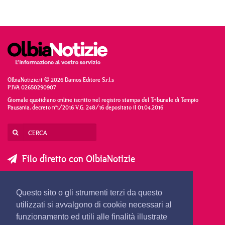
OlbiaNotizie.it © 2026 Damos Editore S.r.l.s
P.IVA 02650290907
Giornale quotidiano online iscritto nel registro stampa del Tribunale di Tempio
Pausania, decreto n°1/2016 V.G. 248/16 depositato il 01.04.2016
Filo diretto con OlbiaNotizie
SCRIVI AL DIRETTORE
SCRIVI ALLA REDAZIONE
Questo sito o gli strumenti terzi da questo
SEGNALA UNA NOTIZIA
SEGNALA UN EVENTO
utilizzati si avvalgono di cookie necessari al
funzionamento ed utili alle finalità illustrate