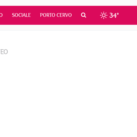
34°
O
SOCIALE
PORTO CERVO
DEO