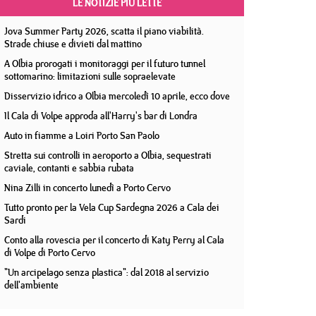
LE NOTIZIE PIÙ LETTE
Jova Summer Party 2026, scatta il piano viabilità.
Strade chiuse e divieti dal mattino
A Olbia prorogati i monitoraggi per il futuro tunnel
sottomarino: limitazioni sulle sopraelevate
Disservizio idrico a Olbia mercoledì 10 aprile, ecco dove
Il Cala di Volpe approda all'Harry's bar di Londra
Auto in fiamme a Loiri Porto San Paolo
Stretta sui controlli in aeroporto a Olbia, sequestrati
caviale, contanti e sabbia rubata
Nina Zilli in concerto lunedì a Porto Cervo
Tutto pronto per la Vela Cup Sardegna 2026 a Cala dei
Sardi
Conto alla rovescia per il concerto di Katy Perry al Cala
di Volpe di Porto Cervo
"Un arcipelago senza plastica": dal 2018 al servizio
dell'ambiente