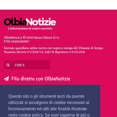
OlbiaNotizie.it © 2026 Damos Editore S.r.l.s
P.IVA 02650290907
Giornale quotidiano online iscritto nel registro stampa del Tribunale di Tempio
Pausania, decreto n°1/2016 V.G. 248/16 depositato il 01.04.2016
Filo diretto con OlbiaNotizie
SCRIVI AL DIRETTORE
SCRIVI ALLA REDAZIONE
Questo sito o gli strumenti terzi da questo
SEGNALA UNA NOTIZIA
SEGNALA UN EVENTO
utilizzati si avvalgono di cookie necessari al
funzionamento ed utili alle finalità illustrate
nella cookie policy. Se vuoi saperne di più o