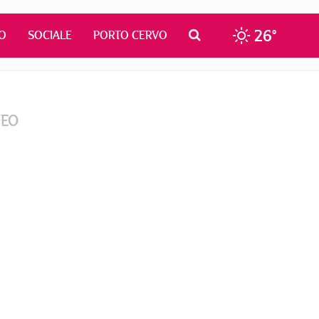
26°
O
SOCIALE
PORTO CERVO
DEO