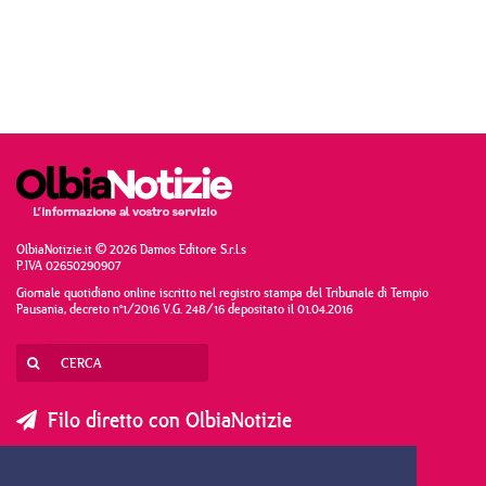
OlbiaNotizie.it © 2026 Damos Editore S.r.l.s
P.IVA 02650290907
Giornale quotidiano online iscritto nel registro stampa del Tribunale di Tempio
Pausania, decreto n°1/2016 V.G. 248/16 depositato il 01.04.2016
Filo diretto con OlbiaNotizie
SCRIVI AL DIRETTORE
SCRIVI ALLA REDAZIONE