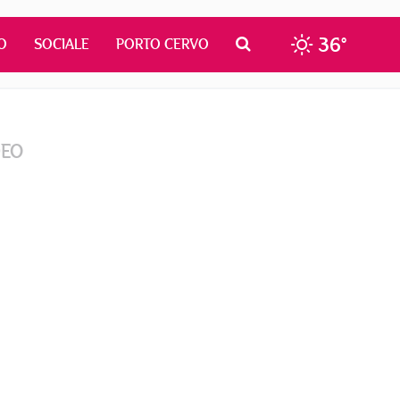
36°
O
SOCIALE
PORTO CERVO
DEO