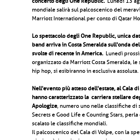
concerto degli One Republic.
Lunedì 13 ago
mondiale salirà sul palcoscenico del meravi
Marriott International per conto di Qatar Ho
Lo spettacolo degli One Republic, unica data 
band arriva in Costa Smeralda sull'onda del
svolte di recente in America.
Lunedì prossi
organizzato da Marriott Costa Smeralda, le 
hip hop, si esibiranno in esclusiva assoluta.
Nell'evento più atteso dell'estate, al Cala 
hanno caratterizzato la carriera stellare d
Apologize
, numero uno nelle classifiche di s
Secrets e Good Life e Counting Stars, perla
scalato le classifiche mondiali.
Il palcoscenico del Cala di Volpe, con la spe