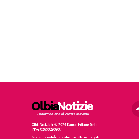
OlbiaNotizie.it © 2026 Damos Editore S.r.l.s
P.IVA 02650290907
Giornale quotidiano online iscritto nel registro