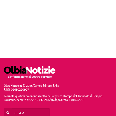
OlbiaNotizie.it © 2026 Damos Editore S.r.l.s
P.IVA 02650290907
Giornale quotidiano online iscritto nel registro stampa del Tribunale di Tempio
Pausania, decreto n°1/2016 V.G. 248/16 depositato il 01.04.2016