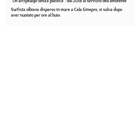
"Un arcipelago senza plastica": dal 2018 al servizio dell'ambiente
Surfista olbiese disperso in mare a Cala Ginepro, si salva dopo
aver nuotato per ore al buio