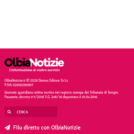
OlbiaNotizie.it © 2026 Damos Editore S.r.l.s
P.IVA 02650290907
Giornale quotidiano online iscritto nel registro stampa del Tribunale di Tempio
Pausania, decreto n°1/2016 V.G. 248/16 depositato il 01.04.2016
Filo diretto con OlbiaNotizie