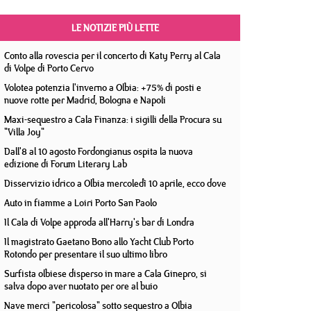
LE NOTIZIE PIÙ LETTE
Conto alla rovescia per il concerto di Katy Perry al Cala
di Volpe di Porto Cervo
Volotea potenzia l'inverno a Olbia: +75% di posti e
nuove rotte per Madrid, Bologna e Napoli
Maxi-sequestro a Cala Finanza: i sigilli della Procura su
"Villa Joy"
Dall'8 al 10 agosto Fordongianus ospita la nuova
edizione di Forum Literary Lab
Disservizio idrico a Olbia mercoledì 10 aprile, ecco dove
Auto in fiamme a Loiri Porto San Paolo
Il Cala di Volpe approda all'Harry's bar di Londra
Il magistrato Gaetano Bono allo Yacht Club Porto
Rotondo per presentare il suo ultimo libro
Surfista olbiese disperso in mare a Cala Ginepro, si
salva dopo aver nuotato per ore al buio
Nave merci "pericolosa" sotto sequestro a Olbia