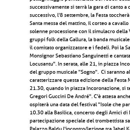
successivamente si terrà la gara di canto a c
successivo, l'8 settembre, la Festa toccher
Santa messa del mattino, il corteo a cavallo
solenne processione con il simulacro della V
gruppi folk della Gallura, la banda musicale d
il comitato organizzatore e i fedeli. Poi la
Monsignor Sebastiano Sanguinetti e cantata
Locusantu". In serata, alle 21, in piazza In
del gruppo musicale "Sogno". Ci saranno alt
caratterizzare questa edizione della Festa
21.30, quando in piazza Incoronazione, si 
Gregori Guccini De André". C'è attesa anch
ospiterà una data del festival "Isole che pa
10.30 alla Basilica, concerto degli Amici d
partecipazione speciale del trombettista sa
Palazzo Baldu l'incontro/lezione tra Jabel K