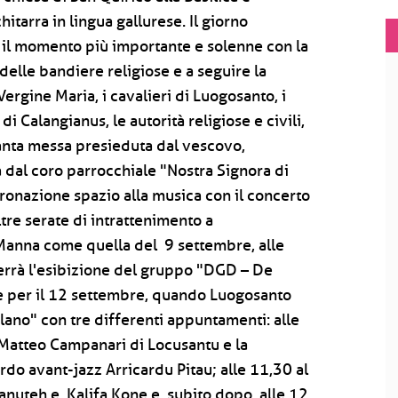
hitarra in lingua gallurese. Il giorno
à il momento più importante e solenne con la
 delle bandiere religiose e a seguire la
ergine Maria, i cavalieri di Luogosanto, i
i Calangianus, le autorità religiose e civili,
 Santa messa presieduta dal vescovo,
 dal coro parrocchiale "Nostra Signora di
coronazione spazio alla musica con il concerto
re serate di intrattenimento a
 Manna come quella del 9 settembre, alle
terrà l'esibizione del gruppo "DGD – De
e per il 12 settembre, quando Luogosanto
rlano" con tre differenti appuntamenti: alle
i Matteo Campanari di Locusantu e la
rdo avant-jazz Arricardu Pitau; alle 11,30 al
anuteh e Kalifa Kone e, subito dopo, alle 12,