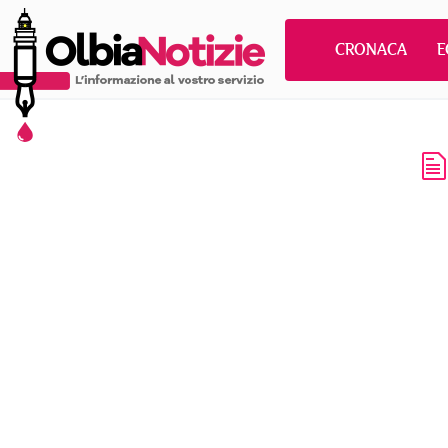
CRONACA
E