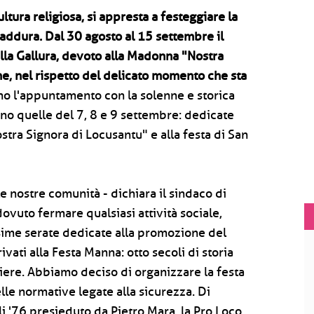
ltura religiosa, si appresta a festeggiare la
ddura. Dal 30 agosto al 15 settembre il
la Gallura, devoto alla Madonna "Nostra
he, nel rispetto del delicato momento che sta
 l'appuntamento con la solenne e storica
nno quelle del 7, 8 e 9 settembre: dedicate
Nostra Signora di Locusantu" e alla festa di San
e nostre comunità - dichiara il sindaco di
vuto fermare qualsiasi attività sociale,
issime serate dedicate alla promozione del
rivati alla Festa Manna: otto secoli di storia
iere. Abbiamo deciso di organizzare la festa
elle normative legate alla sicurezza. Di
li '76 presieduto da Pietro Mara, la Pro Loco