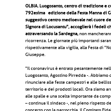
OLBIA.
Luogosanto, centro di tradizione e cu
792esima edizione della Festa Manna di Ga
suggestivo centro medioevale nel cuore del
Signora di Locusantu", accoglierà i fedeli c
attraversando la Sardegna,
non mancheranno
ricorrenza. Le giornate più importanti sara
rispettivamente alla vigilia, alla Festa di "
Giuseppe.
"Il coronavirus è entrato pesantemente nell
Luogosanto, Agostino Pirredda -. Abbiamo do
rinunciare alle feste campestri e alle bell
territorio e dei prodotti locali. Ora siamo ar
alle spalle e una scelta importante da comp
– continua il sindaco -, nel pieno rispetto d
concerto con la parrocchia, il Comitato Fida