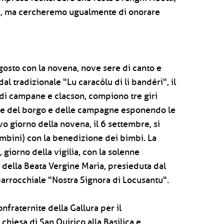
ie, ma cercheremo ugualmente di onorare
 agosto con la novena, nove sere di canto e
al tradizionale "Lu caracólu di li bandéri", il
 di campane e clacson, compiono tre giri
 vie del borgo e delle campagne esponendo le
o giorno della novena, il 6 settembre, si
bambini) con la benedizione dei bimbi. La
 giorno della vigilia, con la solenne
à della Beata Vergine Maria, presieduta dal
parrocchiale "Nostra Signora di Locusantu".
onfraternite della Gallura per il
chiesa di San Quirico alla Basilica e