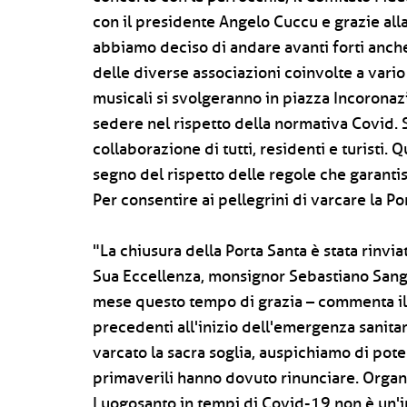
con il presidente Angelo Cuccu e grazie alla 
abbiamo deciso di andare avanti forti anche
delle diverse associazioni coinvolte a vario 
musicali si svolgeranno in piazza Incoronazi
sedere nel rispetto della normativa Covid. S
collaborazione di tutti, residenti e turisti.
segno del rispetto delle regole che garantisc
Per consentire ai pellegrini di varcare la Por
"La chiusura della Porta Santa è stata rinvi
Sua Eccellenza, monsignor Sebastiano Sangu
mese questo tempo di grazia – commenta il p
precedenti all'inizio dell'emergenza sanitar
varcato la sacra soglia, auspichiamo di pote
primaverili hanno dovuto rinunciare. Organi
Luogosanto in tempi di Covid-19 non è un'imp