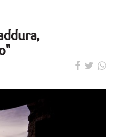
addura,
o"