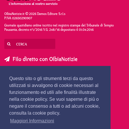
OlbiaNotizie.it © 2026 Damos Editore S.r.l.s
P.IVA 02650290907
Giornale quotidiano online iscritto nel registro stampa del Tribunale di Tempio
Pausania, decreto n°1/2016 V.G. 248/16 depositato il 01.04.2016
Filo diretto con OlbiaNotizie
SCRIVI AL DIRETTORE
SCRIVI ALLA REDAZIONE
Questo sito o gli strumenti terzi da questo
SEGNALA UNA NOTIZIA
SEGNALA UN EVENTO
utilizzati si avvalgono di cookie necessari al
funzionamento ed utili alle finalità illustrate
nella cookie policy. Se vuoi saperne di più o
redazione@olbianotizie.it
negare il consenso a tutti o ad alcuni cookie,
consulta la cookie policy.
Maggiori Informazioni