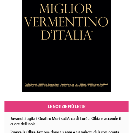
LE NOTIZIE PIÙ LETTE
Jovanotti agita i Quattro Mori sull'Arca di Lorè a Olbia e accende il
cuore dell'isola
Riapre la Olbia-Tempio: dopo 13 anni e 18 milioni di lavori pronta