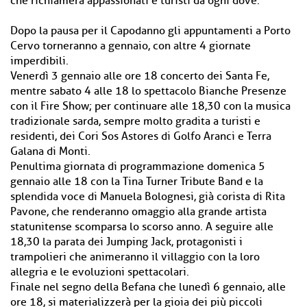
che richiamerà appassionati e turisti da ogni dove.
Dopo la pausa per il Capodanno gli appuntamenti a Porto
Cervo torneranno a gennaio, con altre 4 giornate
imperdibili.
Venerdì 3 gennaio alle ore 18 concerto dei Santa Fe,
mentre sabato 4 alle 18 lo spettacolo Bianche Presenze
con il Fire Show; per continuare alle 18,30 con la musica
tradizionale sarda, sempre molto gradita a turisti e
residenti, dei Cori Sos Astores di Golfo Aranci e Terra
Galana di Monti.
Penultima giornata di programmazione domenica 5
gennaio alle 18 con la Tina Turner Tribute Band e la
splendida voce di Manuela Bolognesi, già corista di Rita
Pavone, che renderanno omaggio alla grande artista
statunitense scomparsa lo scorso anno. A seguire alle
18,30 la parata dei Jumping Jack, protagonisti i
trampolieri che animeranno il villaggio con la loro
allegria e le evoluzioni spettacolari.
Finale nel segno della Befana che lunedì 6 gennaio, alle
ore 18, si materializzerà per la gioia dei più piccoli