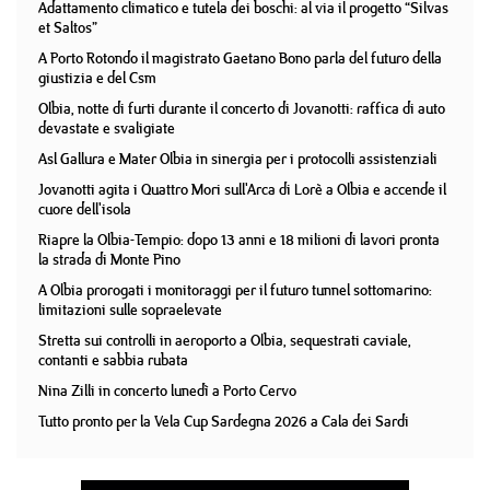
Adattamento climatico e tutela dei boschi: al via il progetto “Silvas
et Saltos”
A Porto Rotondo il magistrato Gaetano Bono parla del futuro della
giustizia e del Csm
Olbia, notte di furti durante il concerto di Jovanotti: raffica di auto
devastate e svaligiate
Asl Gallura e Mater Olbia in sinergia per i protocolli assistenziali
Jovanotti agita i Quattro Mori sull'Arca di Lorè a Olbia e accende il
cuore dell'isola
Riapre la Olbia-Tempio: dopo 13 anni e 18 milioni di lavori pronta
la strada di Monte Pino
A Olbia prorogati i monitoraggi per il futuro tunnel sottomarino:
limitazioni sulle sopraelevate
Stretta sui controlli in aeroporto a Olbia, sequestrati caviale,
contanti e sabbia rubata
Nina Zilli in concerto lunedì a Porto Cervo
Tutto pronto per la Vela Cup Sardegna 2026 a Cala dei Sardi