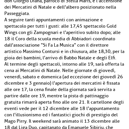
don Giorgio Diana, parroco di Stella Maris, e l'accensione
dei Mercatini di Natale e dell'albero posizionato nella
Passeggiata.
A seguire tanti appuntamenti con animazione e
spettacolo per tutti i gusti: alle 17,45 spettacolo Gold
Wings con gli Zampognari e l'aperitivo subito dopo; alle
18 il Coro della scuola media di Abbiadori coordinato
dall'associazione "Si Fa La Musica" con il direttore
artistico Massimo Contursi e in chiusura, alle 18,30, per la
gioia dei bambini, l'arrivo di Babbo Natale e degli Elfi.
Al termine degli spettacoli, intorno alle 19, sarà offerta la
cena ai Mercatini di Natale. Nelle giornate di giovedì,
venerdì, sabato e domenica (ad eccezione dei giovedì 26
dicembre e 3 gennaio) l'apertura dei mercatini è fissata
alle ore 17, la cena finale della giornata sarà servita a
partire dalle ore 19, mentre la pista di pattinaggio
gratuita rimarrà aperta fino alle ore 21. Il cartellone degli
eventi vede per il 12 dicembre alle 18 l'appuntamento
con l'illusionismo ed i fantastici giochi di prestigio del
Mago Pirry. Il weekend sarà animato il 13 dicembre alle
18 dal Liga Duo, capitanato da Emanuele Sibiriu, che