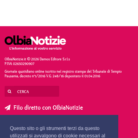
OlbiaNotizie.it © 2026 Damos Editore S.r.l.s
P.IVA 02650290907
Giornale quotidiano online iscritto nel registro stampa del Tribunale di Tempio
Pausania, decreto n°1/2016 V.G. 248/16 depositato il 01.04.2016
Filo diretto con OlbiaNotizie
SCRIVI AL DIRETTORE
SCRIVI ALLA REDAZIONE
Questo sito o gli strumenti terzi da questo
SEGNALA UNA NOTIZIA
SEGNALA UN EVENTO
utilizzati si avvalgono di cookie necessari al