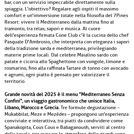
bar, con un servizio impeccabile direttamente sulla
spiaggia. L'obiettivo? Regalare agli ospiti il massimo
comfort e un'immersione totale nella filosofia del 7Pines
Resort: vivere il Mediterraneo dalla mattina fino al
tramonto, tra relax, sapori e musica. Al cuore
dell'esperienza firmata Cone Club c'è la cucina dello chef
Pasquale D'Ambrosio, che interpreta con eleganza i sapori
della tradizione sarda e mediterranea, privilegiando
materie prime locali. Dal celebre Maialino sardo con
patate e cicoria allo Spaghettone con vongole, limone e
rosmarino, fino alla raffinata Tartare di tonno con avocado
e agrumi, ogni piatto è pensato per valorizzare il
territorio.
Grande novità del 2025 è il menu "Mediterraneo Senza
Confini", un viaggio gastronomico che unisce Italia,
Libano, Marocco e Grecia.
Tre formule degustazione –
Mukabbilat, Meze e Mezédes – propongono un'esperienza
conviviale e interattiva, tra piatti da condividere come
Spanakopita, Cous Cous e Babaganoush, serviti al centro