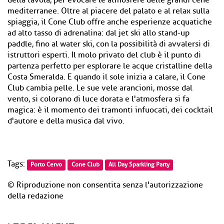
della tavola, per evocare le atmosfere delle grandi cene
mediterranee. Oltre al piacere del palato e al relax sulla
spiaggia, il Cone Club offre anche esperienze acquatiche
ad alto tasso di adrenalina: dal jet ski allo stand-up
paddle, fino al water ski, con la possibilità di avvalersi di
istruttori esperti. Il molo privato del club è il punto di
partenza perfetto per esplorare le acque cristalline della
Costa Smeralda. E quando il sole inizia a calare, il Cone
Club cambia pelle. Le sue vele arancioni, mosse dal
vento, si colorano di luce dorata e l'atmosfera si fa
magica: è il momento dei tramonti infuocati, dei cocktail
d'autore e della musica dal vivo.
Tags:
Porto Cervo
Cone Club
All Day Sparkling Party
© Riproduzione non consentita senza l'autorizzazione
della redazione