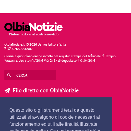
OlbiaNotizie.it © 2026 Damos Editore S.r.l.s
P.IVA 02650290907
Giornale quotidiano online iscritto nel registro stampa del Tribunale di Tempio
Pausania, decreto n°1/2016 V.G. 248/16 depositato il 01.04.2016
Filo diretto con OlbiaNotizie
SCRIVI AL DIRETTORE
SCRIVI ALLA REDAZIONE
Questo sito o gli strumenti terzi da questo
SEGNALA UNA NOTIZIA
SEGNALA UN EVENTO
utilizzati si avvalgono di cookie necessari al
funzionamento ed utili alle finalità illustrate