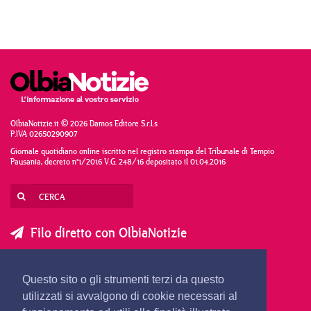
OlbiaNotizie.it © 2026 Damos Editore S.r.l.s
P.IVA 02650290907
Giornale quotidiano online iscritto nel registro stampa del Tribunale di Tempio
Pausania, decreto n°1/2016 V.G. 248/16 depositato il 01.04.2016
Filo diretto con OlbiaNotizie
SCRIVI AL DIRETTORE
SCRIVI ALLA REDAZIONE
Questo sito o gli strumenti terzi da questo
SEGNALA UNA NOTIZIA
SEGNALA UN EVENTO
utilizzati si avvalgono di cookie necessari al