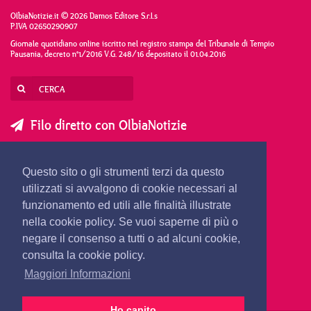
OlbiaNotizie.it © 2026 Damos Editore S.r.l.s
P.IVA 02650290907
Giornale quotidiano online iscritto nel registro stampa del Tribunale di Tempio
Pausania, decreto n°1/2016 V.G. 248/16 depositato il 01.04.2016
Filo diretto con OlbiaNotizie
SCRIVI AL DIRETTORE
SCRIVI ALLA REDAZIONE
Questo sito o gli strumenti terzi da questo
SEGNALA UNA NOTIZIA
SEGNALA UN EVENTO
utilizzati si avvalgono di cookie necessari al
funzionamento ed utili alle finalità illustrate
nella cookie policy. Se vuoi saperne di più o
redazione@olbianotizie.it
negare il consenso a tutti o ad alcuni cookie,
consulta la cookie policy.
Maggiori Informazioni
Ho capito