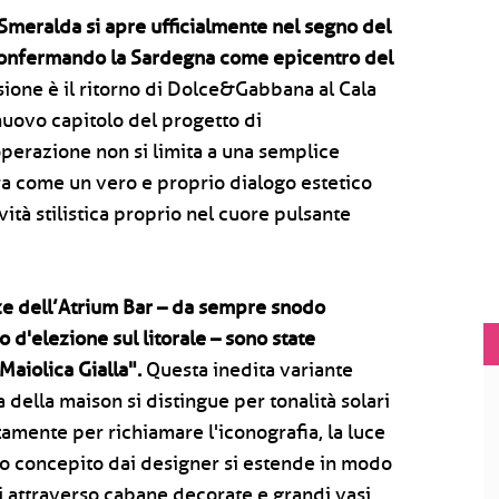
Smeralda si apre ufficialmente nel segno del
, confermando la Sardegna come epicentro del
ione è il ritorno di Dolce&Gabbana al Cala
nuovo capitolo del progetto di
perazione non si limita a una semplice
a come un vero e proprio dialogo estetico
tà stilistica proprio nel cuore pulsante
azze dell’Atrium Bar – da sempre snodo
 d'elezione sul litorale – sono state
aiolica Gialla".
Questa inedita variante
della maison si distingue per tonalità solari
amente per richiamare l'iconografia, la luce
sivo concepito dai designer si estende in modo
ti attraverso cabane decorate e grandi vasi