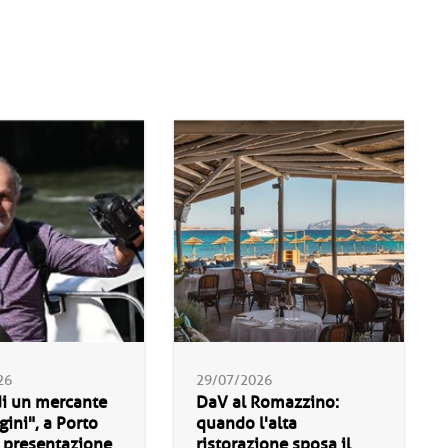
26
29/07/2026
di un mercante
DaV al Romazzino:
ini", a Porto
quando l'alta
 presentazione
ristorazione sposa il