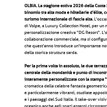
OLBIA.
La stagione estiva 2026 della Costa 
binomio tra alta moda e hôtellerie d'élite
turismo internazionale di fascia alta.
L'occas
di Volpe, a Luxury Collection Hotel, per un 
personalizzazione creativa "DG Resort". L'o
collaborazione commerciale, ma si configur
che quest'anno introduce un'importante novi
della storica struttura sarda.
Per la prima volta in assoluto, le due terr
centrale della mondanità e punto di incontro
interamente personalizzate con la stampa "M
cromatica della celebre fantasia geometrica 
e particolarmente vibranti, studiate apposit
e i paesaggi del Sud Italia. Il take-over vi
organico anche agli spazi esterni circostan