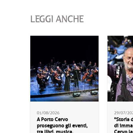
LEGGI ANCHE
01/08/2026
29/07/20
A Porto Cervo
"Storia 
proseguono gli eventi,
di immag
tra libri, musica,
Cervo la