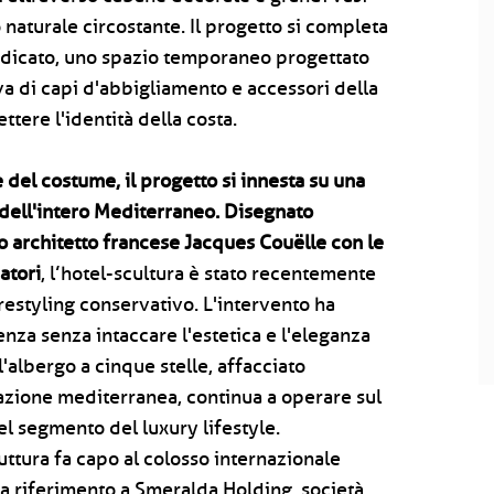
 naturale circostante. Il progetto si completa
dedicato, uno spazio temporaneo progettato
iva di capi d'abbigliamento e accessori della
ttere l'identità della costa.
 del costume, il progetto si innesta su una
e dell'intero Mediterraneo. Disegnato
io architetto francese Jacques Couëlle con le
atori
, l’hotel-scultura è stato recentemente
restyling conservativo. L'intervento ha
enza senza intaccare l'estetica e l'eleganza
l'albergo a cinque stelle, affacciato
azione mediterranea, continua a operare sul
l segmento del luxury lifestyle.
uttura fa capo al colosso internazionale
fa riferimento a Smeralda Holding, società