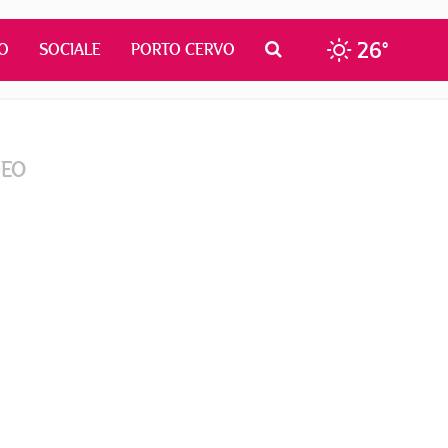
26°
O
SOCIALE
PORTO CERVO
DEO