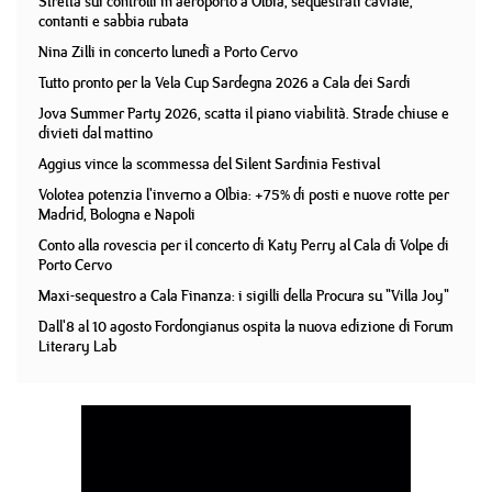
Stretta sui controlli in aeroporto a Olbia, sequestrati caviale,
contanti e sabbia rubata
Nina Zilli in concerto lunedì a Porto Cervo
Tutto pronto per la Vela Cup Sardegna 2026 a Cala dei Sardi
Jova Summer Party 2026, scatta il piano viabilità. Strade chiuse e
divieti dal mattino
Aggius vince la scommessa del Silent Sardinia Festival
Volotea potenzia l'inverno a Olbia: +75% di posti e nuove rotte per
Madrid, Bologna e Napoli
Conto alla rovescia per il concerto di Katy Perry al Cala di Volpe di
Porto Cervo
Maxi-sequestro a Cala Finanza: i sigilli della Procura su "Villa Joy"
Dall'8 al 10 agosto Fordongianus ospita la nuova edizione di Forum
Literary Lab