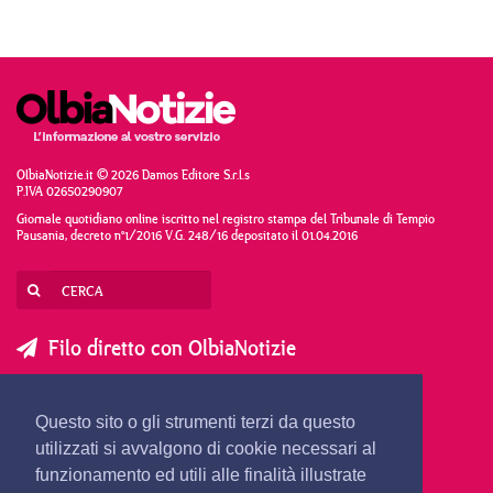
OlbiaNotizie.it © 2026 Damos Editore S.r.l.s
P.IVA 02650290907
Giornale quotidiano online iscritto nel registro stampa del Tribunale di Tempio
Pausania, decreto n°1/2016 V.G. 248/16 depositato il 01.04.2016
Filo diretto con OlbiaNotizie
SCRIVI AL DIRETTORE
SCRIVI ALLA REDAZIONE
Questo sito o gli strumenti terzi da questo
SEGNALA UNA NOTIZIA
SEGNALA UN EVENTO
utilizzati si avvalgono di cookie necessari al
funzionamento ed utili alle finalità illustrate