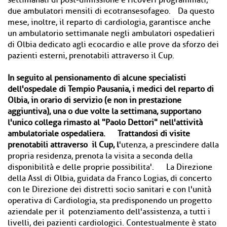
settimanali di post-dimissione e ricoveri programmati;
due ambulatori mensili di ecotransesofageo. Da questo
mese, inoltre, il reparto di cardiologia, garantisce anche
un ambulatorio settimanale negli ambulatori ospedalieri
di Olbia dedicato agli ecocardio e alle prove da sforzo dei
pazienti esterni, prenotabili attraverso il Cup.
In seguito al pensionamento di alcune specialisti
dell'ospedale di Tempio Pausania, i medici del reparto di
Olbia, in orario di servizio (e non in prestazione
aggiuntiva), una o due volte la settimana, supportano
l'unico collega rimasto al "Paolo Dettori" nell'attività
ambulatoriale ospedaliera. Trattandosi di visite
prenotabili attraverso il Cup, l
'utenza, a prescindere dalla
propria residenza, prenota la visita a seconda della
disponibilità e delle proprie possibilita'. La Direzione
della Assl di Olbia, guidata da Franco Logias, di concerto
con le Direzione dei distretti socio sanitari e con l'unità
operativa di Cardiologia, sta predisponendo un progetto
aziendale per il potenziamento dell'assistenza, a tutti i
livelli, dei pazienti cardiologici. Contestualmente è stato