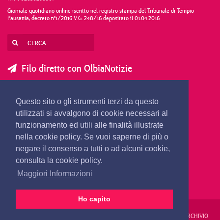
Giornale quotidiano online iscritto nel registro stampa del Tribunale di Tempio
Pausania, decreto n°1/2016 V.G. 248/16 depositato il 01.04.2016
Filo diretto con OlbiaNotizie
SCRIVI AL DIRETTORE
SCRIVI ALLA REDAZIONE
Questo sito o gli strumenti terzi da questo
SEGNALA UNA NOTIZIA
SEGNALA UN EVENTO
utilizzati si avvalgono di cookie necessari al
funzionamento ed utili alle finalità illustrate
nella cookie policy. Se vuoi saperne di più o
redazione@olbianotizie.it
negare il consenso a tutti o ad alcuni cookie,
consulta la cookie policy.
Maggiori Informazioni
Ho capito
REDAZIONE
PUBBLICITÀ
PRIVACY E COOKIES
NOTE LEGALI
ARCHIVIO