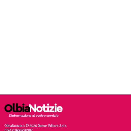
OlbiaNotizie.it © 2026 Damos Editore S.r.l.s
P.IVA 02650290907