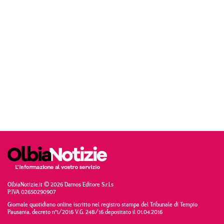
OlbiaNotizie.it © 2026 Damos Editore S.r.l.s
P.IVA 02650290907
Giornale quotidiano online iscritto nel registro stampa del Tribunale di Tempio
Pausania, decreto n°1/2016 V.G. 248/16 depositato il 01.04.2016