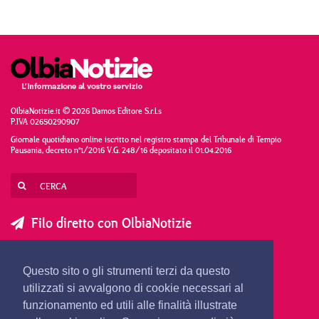
OlbiaNotizie.it © 2026 Damos Editore S.r.l.s
P.IVA 02650290907
Giornale quotidiano online iscritto nel registro stampa del Tribunale di Tempio
Pausania, decreto n°1/2016 V.G. 248/16 depositato il 01.04.2016
Filo diretto con OlbiaNotizie
SCRIVI AL DIRETTORE
SCRIVI ALLA REDAZIONE
Questo sito o gli strumenti terzi da questo
SEGNALA UNA NOTIZIA
SEGNALA UN EVENTO
utilizzati si avvalgono di cookie necessari al
funzionamento ed utili alle finalità illustrate