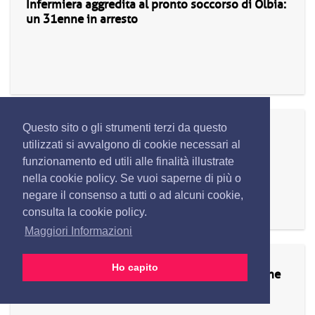
Infermiera aggredita al pronto soccorso di Olbia:
un 31enne in arresto
14/05/2025
Questo sito o gli strumenti terzi da questo
Droga in hotel a Olbia: due giovani arrestati
utilizzati si avvalgono di cookie necessari al
funzionamento ed utili alle finalità illustrate
nella cookie policy. Se vuoi saperne di più o
negare il consenso a tutti o ad alcuni cookie,
consulta la cookie policy.
Maggiori Informazioni
02/05/2025
Ho capito
Olbia, cocaina e soldi in casa: arrestato giovane
per spaccio