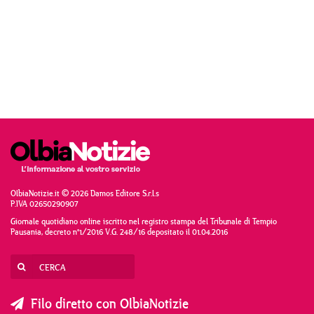
OlbiaNotizie.it © 2026 Damos Editore S.r.l.s
P.IVA 02650290907
Giornale quotidiano online iscritto nel registro stampa del Tribunale di Tempio
Pausania, decreto n°1/2016 V.G. 248/16 depositato il 01.04.2016
Filo diretto con OlbiaNotizie