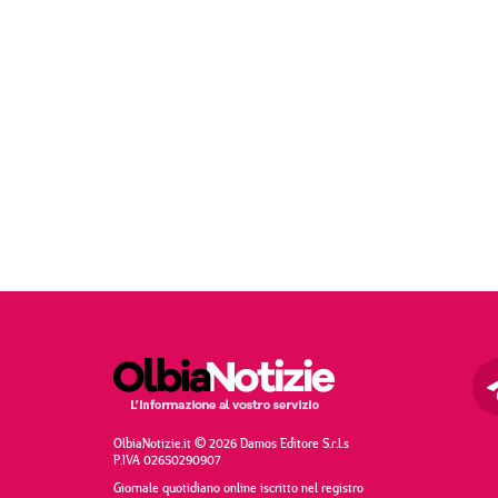
OlbiaNotizie.it © 2026 Damos Editore S.r.l.s
P.IVA 02650290907
Giornale quotidiano online iscritto nel registro