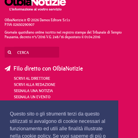
OlbiaNotizie.it © 2026 Damos Editore S.r.l.s
P.IVA 02650290907
Giornale quotidiano online iscritto nel registro stampa del Tribunale di Tempio
Pausania, decreto n°1/2016 V.G. 248/16 depositato il 01.04.2016
Filo diretto con OlbiaNotizie
SCRIVI AL DIRETTORE
SCRIVI ALLA REDAZIONE
SEGNALA UNA NOTIZIA
SEGNALA UN EVENTO
redazione@olbianotizie.it
Questo sito o gli strumenti terzi da questo
utilizzati si avvalgono di cookie necessari al
funzionamento ed utili alle finalità illustrate
nella cookie policy. Se vuoi saperne di più o