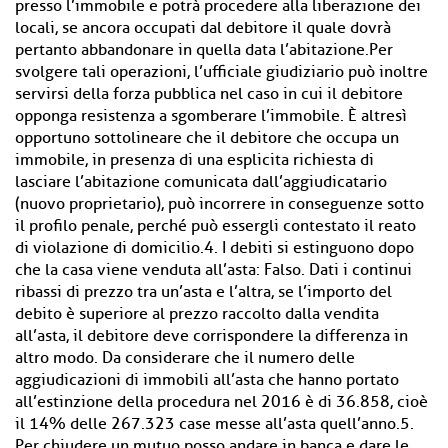
presso l’immobile e potrà procedere alla liberazione dei
locali, se ancora occupati dal debitore il quale dovrà
pertanto abbandonare in quella data l’abitazione.Per
svolgere tali operazioni, l’ufficiale giudiziario può inoltre
servirsi della forza pubblica nel caso in cui il debitore
opponga resistenza a sgomberare l’immobile. È altresì
opportuno sottolineare che il debitore che occupa un
immobile, in presenza di una esplicita richiesta di
lasciare l’abitazione comunicata dall’aggiudicatario
(nuovo proprietario), può incorrere in conseguenze sotto
il profilo penale, perché può essergli contestato il reato
di violazione di domicilio.4. I debiti si estinguono dopo
che la casa viene venduta all’asta: Falso. Dati i continui
ribassi di prezzo tra un’asta e l’altra, se l’importo del
debito è superiore al prezzo raccolto dalla vendita
all’asta, il debitore deve corrispondere la differenza in
altro modo. Da considerare che il numero delle
aggiudicazioni di immobili all’asta che hanno portato
all’estinzione della procedura nel 2016 è di 36.858, cioè
il 14% delle 267.323 case messe all’asta quell’anno.5.
Per chiudere un mutuo posso andare in banca e dare le