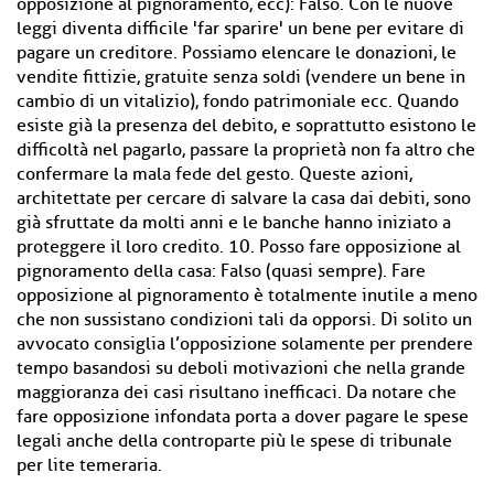
opposizione al pignoramento, ecc): Falso. Con le nuove
leggi diventa difficile 'far sparire' un bene per evitare di
pagare un creditore. Possiamo elencare le donazioni, le
vendite ﬁttizie, gratuite senza soldi (vendere un bene in
cambio di un vitalizio), fondo patrimoniale ecc. Quando
esiste già la presenza del debito, e soprattutto esistono le
difficoltà nel pagarlo, passare la proprietà non fa altro che
confermare la mala fede del gesto. Queste azioni,
architettate per cercare di salvare la casa dai debiti, sono
già sfruttate da molti anni e le banche hanno iniziato a
proteggere il loro credito. 10. Posso fare opposizione al
pignoramento della casa: Falso (quasi sempre). Fare
opposizione al pignoramento è totalmente inutile a meno
che non sussistano condizioni tali da opporsi. Di solito un
avvocato consiglia l’opposizione solamente per prendere
tempo basandosi su deboli motivazioni che nella grande
maggioranza dei casi risultano inefficaci. Da notare che
fare opposizione infondata porta a dover pagare le spese
legali anche della controparte più le spese di tribunale
per lite temeraria.