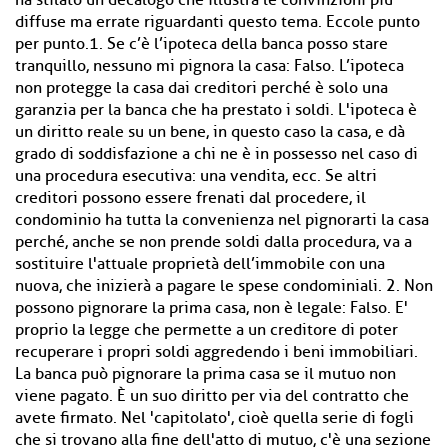
ha stilato un decalogo che illustra le convinzioni più
diffuse ma errate riguardanti questo tema. Eccole punto
per punto.1. Se c’è l’ipoteca della banca posso stare
tranquillo, nessuno mi pignora la casa: Falso. L’ipoteca
non protegge la casa dai creditori perché è solo una
garanzia per la banca che ha prestato i soldi. L'ipoteca è
un diritto reale su un bene, in questo caso la casa, e dà
grado di soddisfazione a chi ne è in possesso nel caso di
una procedura esecutiva: una vendita, ecc. Se altri
creditori possono essere frenati dal procedere, il
condominio ha tutta la convenienza nel pignorarti la casa
perché, anche se non prende soldi dalla procedura, va a
sostituire l'attuale proprietà dell’immobile con una
nuova, che inizierà a pagare le spese condominiali. 2. Non
possono pignorare la prima casa, non è legale: Falso. E'
proprio la legge che permette a un creditore di poter
recuperare i propri soldi aggredendo i beni immobiliari.
La banca può pignorare la prima casa se il mutuo non
viene pagato. È un suo diritto per via del contratto che
avete ﬁrmato. Nel 'capitolato', cioè quella serie di fogli
che si trovano alla ﬁne dell'atto di mutuo, c'è una sezione