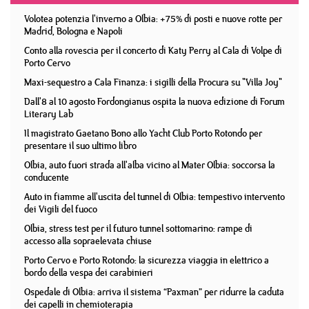
Volotea potenzia l'inverno a Olbia: +75% di posti e nuove rotte per
Madrid, Bologna e Napoli
Conto alla rovescia per il concerto di Katy Perry al Cala di Volpe di
Porto Cervo
Maxi-sequestro a Cala Finanza: i sigilli della Procura su "Villa Joy"
Dall'8 al 10 agosto Fordongianus ospita la nuova edizione di Forum
Literary Lab
Il magistrato Gaetano Bono allo Yacht Club Porto Rotondo per
presentare il suo ultimo libro
Olbia, auto fuori strada all'alba vicino al Mater Olbia: soccorsa la
conducente
Auto in fiamme all'uscita del tunnel di Olbia: tempestivo intervento
dei Vigili del fuoco
Olbia, stress test per il futuro tunnel sottomarino: rampe di
accesso alla sopraelevata chiuse
Porto Cervo e Porto Rotondo: la sicurezza viaggia in elettrico a
bordo della vespa dei carabinieri
Ospedale di Olbia: arriva il sistema “Paxman” per ridurre la caduta
dei capelli in chemioterapia