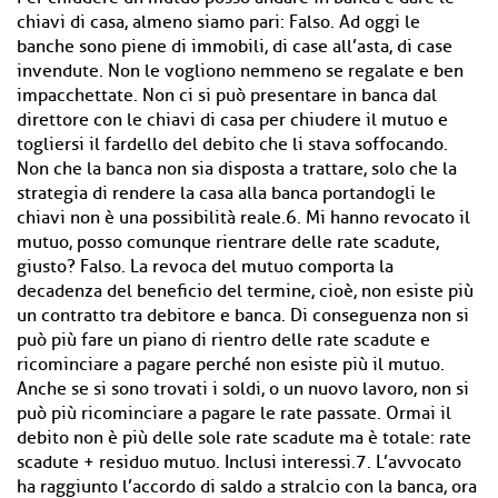
chiavi di casa, almeno siamo pari: Falso. Ad oggi le
banche sono piene di immobili, di case all’asta, di case
invendute. Non le vogliono nemmeno se regalate e ben
impacchettate. Non ci si può presentare in banca dal
direttore con le chiavi di casa per chiudere il mutuo e
togliersi il fardello del debito che li stava soffocando.
Non che la banca non sia disposta a trattare, solo che la
strategia di rendere la casa alla banca portandogli le
chiavi non è una possibilità reale.6. Mi hanno revocato il
mutuo, posso comunque rientrare delle rate scadute,
giusto? Falso. La revoca del mutuo comporta la
decadenza del beneﬁcio del termine, cioè, non esiste più
un contratto tra debitore e banca. Di conseguenza non si
può più fare un piano di rientro delle rate scadute e
ricominciare a pagare perché non esiste più il mutuo.
Anche se si sono trovati i soldi, o un nuovo lavoro, non si
può più ricominciare a pagare le rate passate. Ormai il
debito non è più delle sole rate scadute ma è totale: rate
scadute + residuo mutuo. Inclusi interessi.7. L’avvocato
ha raggiunto l’accordo di saldo a stralcio con la banca, ora