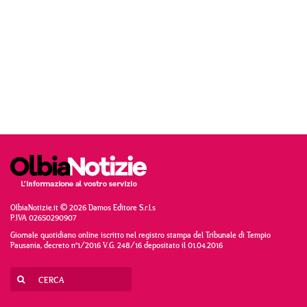
OlbiaNotizie.it © 2026 Damos Editore S.r.l.s
P.IVA 02650290907
Giornale quotidiano online iscritto nel registro stampa del Tribunale di Tempio
Pausania, decreto n°1/2016 V.G. 248/16 depositato il 01.04.2016