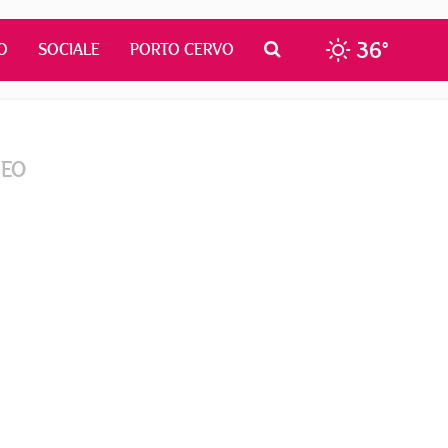
36°
O
SOCIALE
PORTO CERVO
DEO