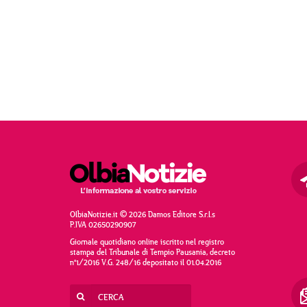
OlbiaNotizie.it © 2026 Damos Editore S.r.l.s
P.IVA 02650290907
Giornale quotidiano online iscritto nel registro
stampa del Tribunale di Tempio Pausania, decreto
n°1/2016 V.G. 248/16 depositato il 01.04.2016