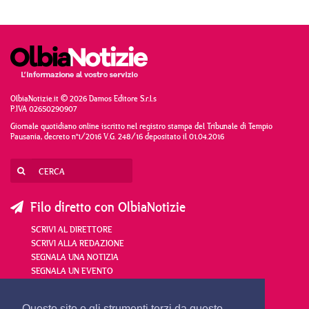
OlbiaNotizie.it © 2026 Damos Editore S.r.l.s
P.IVA 02650290907
Giornale quotidiano online iscritto nel registro stampa del Tribunale di Tempio
Pausania, decreto n°1/2016 V.G. 248/16 depositato il 01.04.2016
Filo diretto con OlbiaNotizie
SCRIVI AL DIRETTORE
SCRIVI ALLA REDAZIONE
SEGNALA UNA NOTIZIA
SEGNALA UN EVENTO
Questo sito o gli strumenti terzi da questo