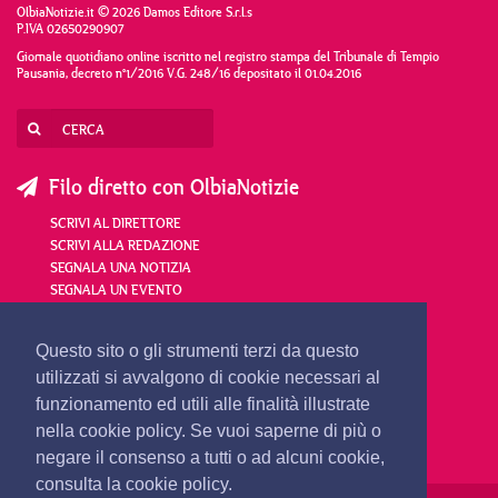
OlbiaNotizie.it © 2026 Damos Editore S.r.l.s
P.IVA 02650290907
Giornale quotidiano online iscritto nel registro stampa del Tribunale di Tempio
Pausania, decreto n°1/2016 V.G. 248/16 depositato il 01.04.2016
Filo diretto con OlbiaNotizie
SCRIVI AL DIRETTORE
SCRIVI ALLA REDAZIONE
SEGNALA UNA NOTIZIA
SEGNALA UN EVENTO
redazione@olbianotizie.it
Questo sito o gli strumenti terzi da questo
utilizzati si avvalgono di cookie necessari al
funzionamento ed utili alle finalità illustrate
nella cookie policy. Se vuoi saperne di più o
negare il consenso a tutti o ad alcuni cookie,
consulta la cookie policy.