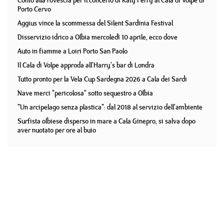
Conto alla rovescia per il concerto di Katy Perry al Cala di Volpe di
Porto Cervo
Aggius vince la scommessa del Silent Sardinia Festival
Disservizio idrico a Olbia mercoledì 10 aprile, ecco dove
Auto in fiamme a Loiri Porto San Paolo
Il Cala di Volpe approda all'Harry's bar di Londra
Tutto pronto per la Vela Cup Sardegna 2026 a Cala dei Sardi
Nave merci "pericolosa" sotto sequestro a Olbia
"Un arcipelago senza plastica": dal 2018 al servizio dell'ambiente
Surfista olbiese disperso in mare a Cala Ginepro, si salva dopo
aver nuotato per ore al buio