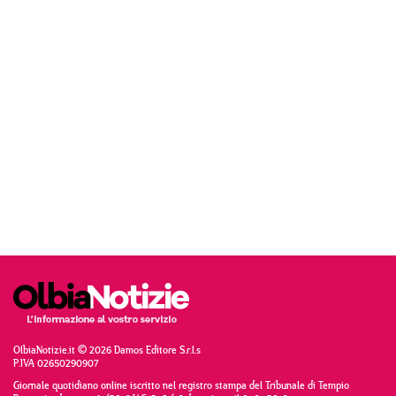
OlbiaNotizie.it © 2026 Damos Editore S.r.l.s
P.IVA 02650290907
Giornale quotidiano online iscritto nel registro stampa del Tribunale di Tempio