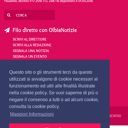
Pausania, decreto n°1/2016 V.G. 248/16 depositato il 01.04.2016
Filo diretto con OlbiaNotizie
SCRIVI AL DIRETTORE
SCRIVI ALLA REDAZIONE
SEGNALA UNA NOTIZIA
SEGNALA UN EVENTO
redazione@olbianotizie.it
Questo sito o gli strumenti terzi da questo
utilizzati si avvalgono di cookie necessari al
funzionamento ed utili alle finalità illustrate
nella cookie policy. Se vuoi saperne di più o
negare il consenso a tutti o ad alcuni cookie,
consulta la cookie policy.
Maggiori Informazioni
REDAZIONE
PUBBLICITÀ
PRIVACY E COOKIES
NOTE LEGALI
ARCHIVIO