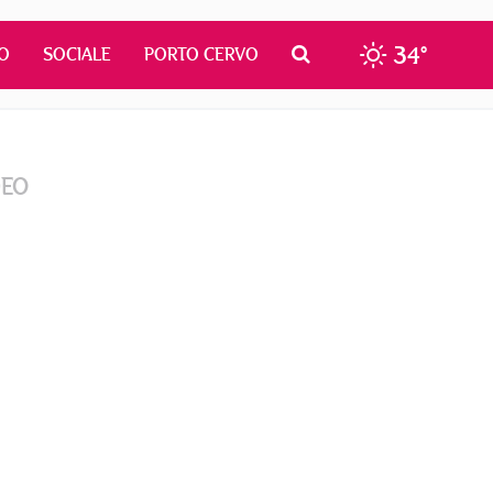
34°
O
SOCIALE
PORTO CERVO
DEO