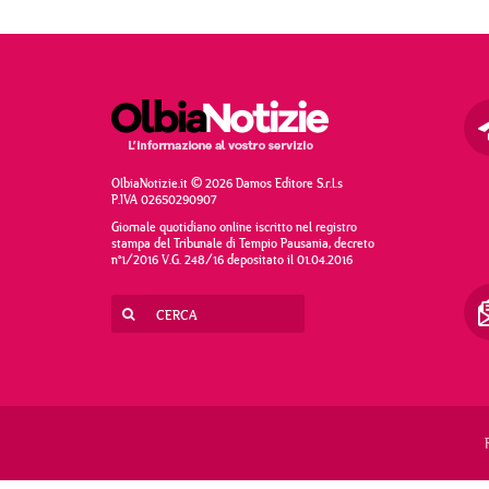
OlbiaNotizie.it © 2026 Damos Editore S.r.l.s
P.IVA 02650290907
Giornale quotidiano online iscritto nel registro
stampa del Tribunale di Tempio Pausania, decreto
n°1/2016 V.G. 248/16 depositato il 01.04.2016