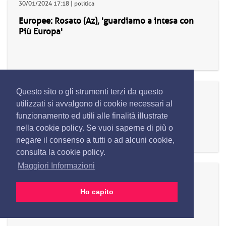
30/01/2024 17:18 | politica
Europee: Rosato (Az), 'guardiamo a intesa con
Più Europa'
30/01/2024 17:17 | economia
Questo sito o gli strumenti terzi da questo
Alimenti, parte campagna frutta in guscio
utilizzati si avvalgono di cookie necessari al
'Dentro c’è l’Italia' con Italrugby testimonial
funzionamento ed utili alle finalità illustrate
nella cookie policy. Se vuoi saperne di più o
negare il consenso a tutti o ad alcuni cookie,
consulta la cookie policy.
Maggiori Informazioni
30/01/2024 17:16 | economia
Alimenti, parte campagna frutta in guscio
Ho capito
'Dentro c’è l’Italia' con Italrugby testimonial