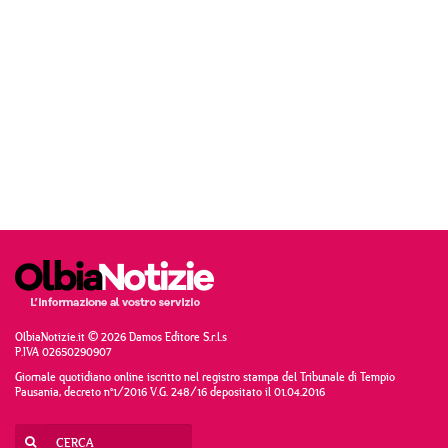
OlbiaNotizie.it © 2026 Damos Editore S.r.l.s
P.IVA 02650290907
Giornale quotidiano online iscritto nel registro stampa del Tribunale di Tempio
Pausania, decreto n°1/2016 V.G. 248/16 depositato il 01.04.2016