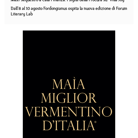
Dall'8 al 10 agosto Fordongianus ospita la nuova edizione di Forum
Literary Lab