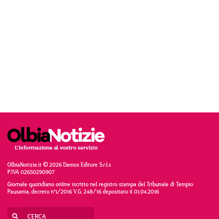
OlbiaNotizie.it © 2026 Damos Editore S.r.l.s
P.IVA 02650290907
Giornale quotidiano online iscritto nel registro stampa del Tribunale di Tempio
Pausania, decreto n°1/2016 V.G. 248/16 depositato il 01.04.2016