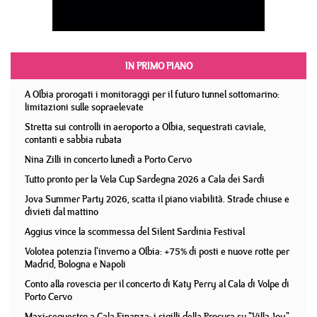
IN PRIMO PIANO
A Olbia prorogati i monitoraggi per il futuro tunnel sottomarino:
limitazioni sulle sopraelevate
Stretta sui controlli in aeroporto a Olbia, sequestrati caviale,
contanti e sabbia rubata
Nina Zilli in concerto lunedì a Porto Cervo
Tutto pronto per la Vela Cup Sardegna 2026 a Cala dei Sardi
Jova Summer Party 2026, scatta il piano viabilità. Strade chiuse e
divieti dal mattino
Aggius vince la scommessa del Silent Sardinia Festival
Volotea potenzia l'inverno a Olbia: +75% di posti e nuove rotte per
Madrid, Bologna e Napoli
Conto alla rovescia per il concerto di Katy Perry al Cala di Volpe di
Porto Cervo
Maxi-sequestro a Cala Finanza: i sigilli della Procura su "Villa Joy"