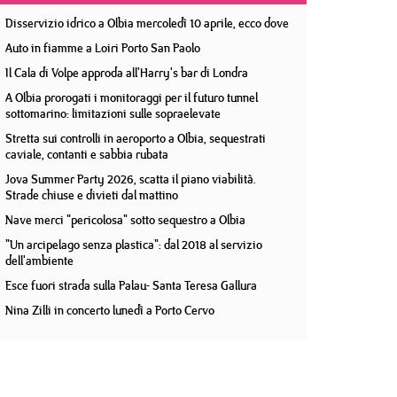
Disservizio idrico a Olbia mercoledì 10 aprile, ecco dove
Auto in fiamme a Loiri Porto San Paolo
Il Cala di Volpe approda all'Harry's bar di Londra
A Olbia prorogati i monitoraggi per il futuro tunnel
sottomarino: limitazioni sulle sopraelevate
Stretta sui controlli in aeroporto a Olbia, sequestrati
caviale, contanti e sabbia rubata
Jova Summer Party 2026, scatta il piano viabilità.
Strade chiuse e divieti dal mattino
Nave merci "pericolosa" sotto sequestro a Olbia
"Un arcipelago senza plastica": dal 2018 al servizio
dell'ambiente
Esce fuori strada sulla Palau- Santa Teresa Gallura
Nina Zilli in concerto lunedì a Porto Cervo