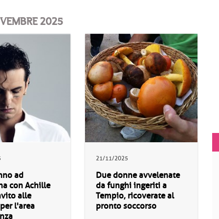
NOVEMBRE 2025
5
21/11/2025
nno ad
Due donne avvelenate
a con Achille
da funghi ingeriti a
vito alle
Tempio, ricoverate al
per l'area
pronto soccorso
enza