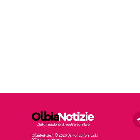
OlbiaNotizie.it © 2026 Damos Editore S.r.l.s
P.IVA 02650290907